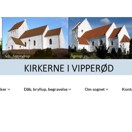
sker
Dåb, bryllup, begravelse
Om sognet
Kont