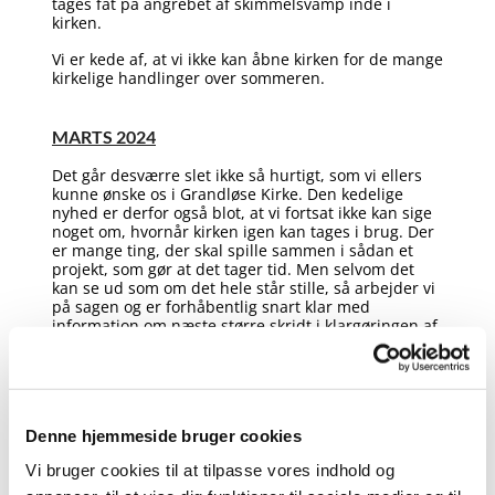
tages fat på angrebet af skimmelsvamp inde i
kirken.
Vi er kede af, at vi ikke kan åbne kirken for de mange
kirkelige handlinger over sommeren.
MARTS 2024
Det går desværre slet ikke så hurtigt, som vi ellers
kunne ønske os i Grandløse Kirke. Den kedelige
nyhed er derfor også blot, at vi fortsat ikke kan sige
noget om, hvornår kirken igen kan tages i brug. Der
er mange ting, der skal spille sammen i sådan et
projekt, som gør at det tager tid. Men selvom det
kan se ud som om det hele står stille, så arbejder vi
på sagen og er forhåbentlig snart klar med
information om næste større skridt i klargøringen af
kirken og henimod en genåbning.
NOVEMBER 2023
For omtrent fire uger siden kunne vi melde godt nyt
Denne hjemmeside bruger cookies
fra Grandløse Kirke – og indtil for nylig troede vi på,
at vi kunne holde Allehelgen i kirken på søndag –
Vi bruger cookies til at tilpasse vores indhold og
men skimmelsvamp er ikke let at have med at gøre