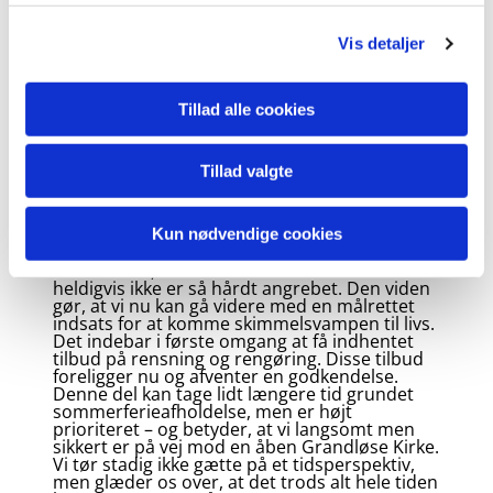
og en åben dør til kirken i Grandløse. Vi tør stadig
g
ikke spå om et præcist tidspunkt, men vi tør godt tro
Vis detaljer
på, at det nu nærmer sig.
Nyt følger – forhåbentlig snart
Tillad alle cookies
JULI 2023
Tillad valgte
Grandløse Kirke er fortsat lukket, da der er
blevet konstateret skimmelsvamp. Vi er nu så
langt, at vi har fået udarbejdet en
fyldestgørende rapport, som mere præcist
Kun nødvendige cookies
konstaterer, at skimmelsvampen primært er i
våbenhuset, mens selve kirkerummet
heldigvis ikke er så hårdt angrebet. Den viden
gør, at vi nu kan gå videre med en målrettet
indsats for at komme skimmelsvampen til livs.
Det indebar i første omgang at få indhentet
tilbud på rensning og rengøring. Disse tilbud
foreligger nu og afventer en godkendelse.
Denne del kan tage lidt længere tid grundet
sommerferieafholdelse, men er højt
prioriteret – og betyder, at vi langsomt men
sikkert er på vej mod en åben Grandløse Kirke.
Vi tør stadig ikke gætte på et tidsperspektiv,
men glæder os over, at det trods alt hele tiden