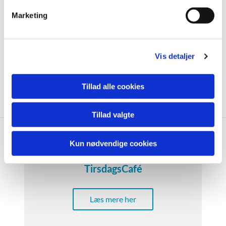
v
Marketing
a
l
g
Vis detaljer
Tillad alle cookies
Tillad valgte
Kun nødvendige cookies
TirsdagsCafé
Læs mere her