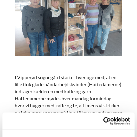
I Vipperød sognegård starter hver uge med, at en
lille flok glade håndarbejdskvinder (Hattedamerne)
indtager kælderen med kaffe og garn.
Hattedamerne mødes hver mandag formiddag,
hvor vi hygger med kaffe og te, alt imens vi strikker
og taler om store og små ting. Vi har en god og varm
stemning og går altid hjem med en rar følelse
indeni.