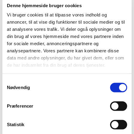
Hattedamerne strikker blandt andet til hjemløse.
Denne hjemmeside bruger cookies
Det er vigtigt, at de ting vi laver både er af god
kvalitet og ser pæne ud. Det skal være noget, vi selv
Vi bruger cookies til at tilpasse vores indhold og
ville gå med. De hjemløse har lige så meget brug for
annoncer, til at vise dig funktioner til sociale medier og til
at se ordentlige ud som os andre... de har bare ikke
at analysere vores trafik. Vi deler også oplysninger om
de samme midler. Ved at gøre os umage med de ting
din brug af vores hjemmeside med vores partnere inden
vi laver, viser vi dem, at vi er ligeværdige. Vi har brug
for sociale medier, annonceringspartnere og
for hinanden!
analysepartnere. Vores partnere kan kombinere disse
data med andre oplysninger, du har givet dem, eller som
Hattedamerne mødes i Vipperød sognegård hver
de har indsamlet fra din brug af deres tjenester.
mandag mellem kl. 10.00 og 12.00. Adressen er
Asmindrupvej 52, 4390 Vipperød.
S
Kig ned en mandag eller tag fat i Wini Maj på
Nødvendig
a
wini@kirkevip.dk
.
m
t
Præferencer
y
k
k
Statistik
e