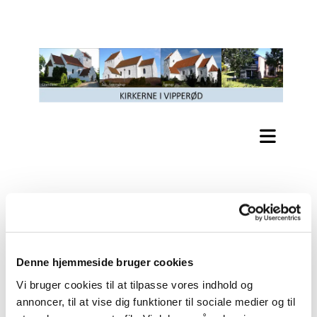
Vejledning fra Det fælles
Kirkekontor
Denne hjemmeside bruger cookies
Ansøgninger om navneændring, bryllup, begravelse
Vi bruger cookies til at tilpasse vores indhold og
m.m. foregår gennem:
www.borger.dk
annoncer, til at vise dig funktioner til sociale medier og til