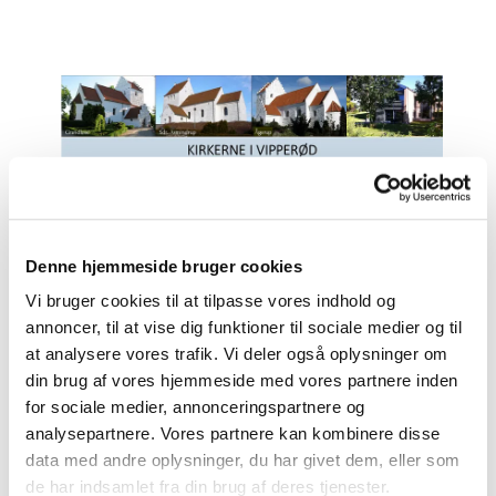
Denne hjemmeside bruger cookies
Vi bruger cookies til at tilpasse vores indhold og
Generelt om kirkelige
annoncer, til at vise dig funktioner til sociale medier og til
handlinger
at analysere vores trafik. Vi deler også oplysninger om
din brug af vores hjemmeside med vores partnere inden
for sociale medier, annonceringspartnere og
analysepartnere. Vores partnere kan kombinere disse
Har du et ønske om dåb, konfirmation, vielse,
data med andre oplysninger, du har givet dem, eller som
kirkelig velsignelse, begravelse eller bisættelse,
de har indsamlet fra din brug af deres tjenester.
så kontakt en af vores sognepræster - find