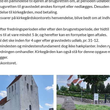
 en påmindelse til ejeren af brugsretten om, at perioden udløber
ugsretten til gravstedet ønskes fornyet eller nedlægges. Desuden t
else til kirkegården, mod betaling.
er svarer på kirkegårdskontorets henvendelse, blive bedt om at indhe
ter fredningsperioden eller efter den brugsretsperiode, der hidtil ha
 til at vare mindst 5 år, og herefter kan en fornyelse igen aftales.
det ske inden for 4 uger efter gravstedets udløb, pr. 31-12.
er, mindesten og mindestensfundament dog ikke hækplanter. Inden 
rydningen omhandler. Kirkegården kan også stå for denne opgave m
gger.
skontoret.