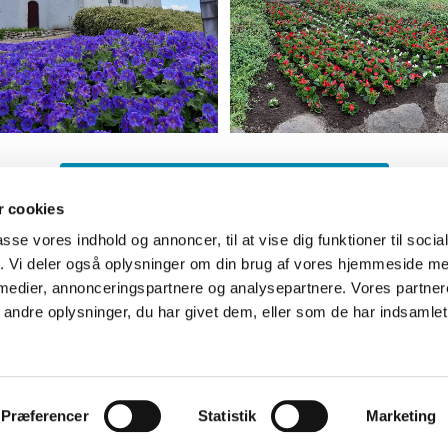
Kontakt graverne for flere oplysninger
 cookies
passe vores indhold og annoncer, til at vise dig funktioner til soci
fik. Vi deler også oplysninger om din brug af vores hjemmeside m
 medier, annonceringspartnere og analysepartnere. Vores partne
Kalender-folder
ndre oplysninger, du har givet dem, eller som de har indsamlet 
Privatlivspolitik
Log på ChurchDesk
Præferencer
Statistik
Marketing