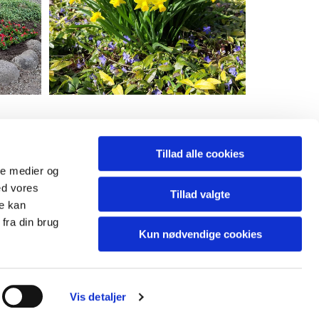
Tillad alle cookies
ale medier og
ed vores
Tillad valgte
re kan
os på Facebook
Følg
fra din brug
Kun nødvendige cookies
Vis detaljer