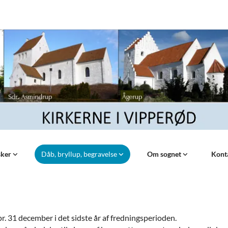
sker
Dåb, bryllup, begravelse
Om sognet
Kont
r. 31 december i det sidste år af fredningsperioden.