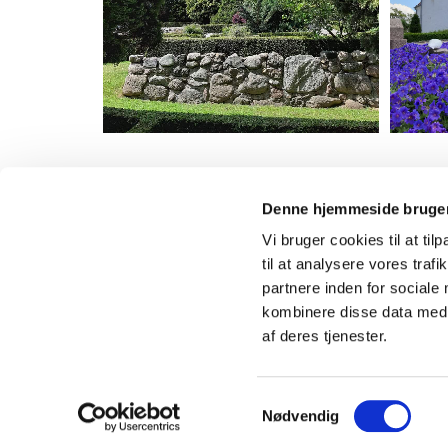
Denne hjemmeside bruger
Vi bruger cookies til at til
til at analysere vores tra
partnere inden for sociale
Nyhedsbrev
kombinere disse data med a
af deres tjenester.
S
Nødvendig
a