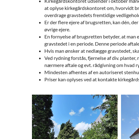
Kirkegårdskontoret udsender i oktober måned
at oplyse kirkegårdskontoret om, hvorvidt br
overdrage gravstedets fremtidige vedligehold
Er der flere ejere af brugsretten, kan dén, d
øvrige ejere.
En fornyelse af brugsretten betyder, at man ef
gravstedet i en periode. Denne periode aftales
Hvis man ønsker at nedlægge gravstedet, skal 
Ved rydning forstås, fjernelse af div. plant
nærmere aftale og evt. rådgivning om hvad 
Mindesten afhentes af en autoriseret stenhu
Priser kan oplyses ved at kontakte kirkegård