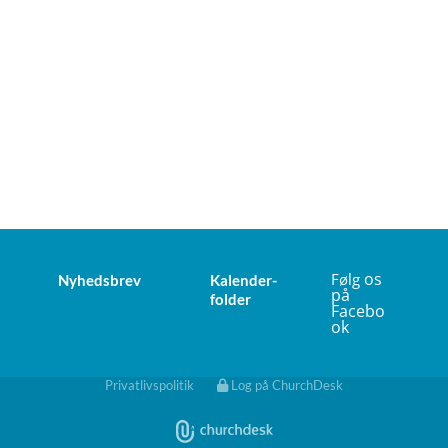
os
Følg
Nyhedsbrev
Kalender-
på
folder
Facebo
ok
Privatlivspolitik
Log på ChurchDesk