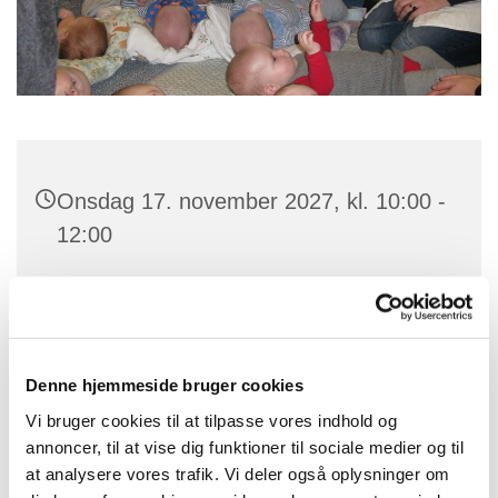
Onsdag 17. november 2027, kl. 10:00 -
12:00
Vipperød Sognegård, Asmindrupvej 52,
4390 Vipperød
Denne hjemmeside bruger cookies
Vi bruger cookies til at tilpasse vores indhold og
Babysalmesang er for alle mødre og fædre på barsel.
annoncer, til at vise dig funktioner til sociale medier og til
Vi synger en god blanding af salmer og børnesange.
at analysere vores trafik. Vi deler også oplysninger om