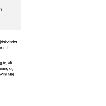
0
ejdskvinder
r til
te, alt
emning og
 Wini Maj