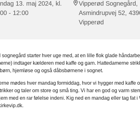
dag 13. maj 2024, kl.
Vipperød Sognegård,
00 - 12:00
Asmindrupvej 52, 439
Vipperød
 sognegård starter hver uge med, at en lille flok glade håndarb
rne) indtager kælderen med kaffe og garn. Hattedamerne strikke
 børn, hjemløse og også dåbsbørnene i sognet.
rne mødes hver mandag formiddag, hvor vi hygger med kaffe og 
trikker og taler om store og små ting. Vi har en god og varm st
hjem med en rar følelse indeni. Kig ned en mandag eller tag fat i
irkevip.dk.