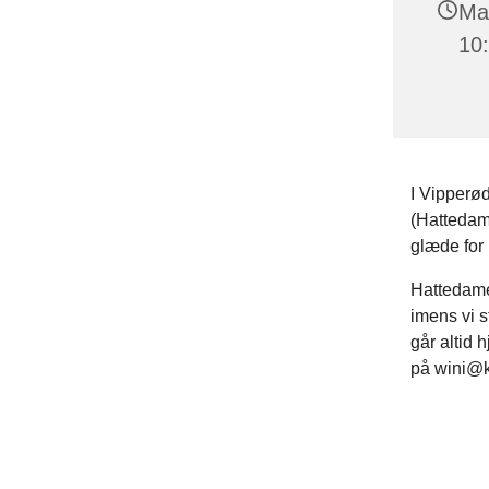
Man
10:
I Vipperød
(Hattedame
glæde for
Hattedame
imens vi s
går altid 
på wini@k