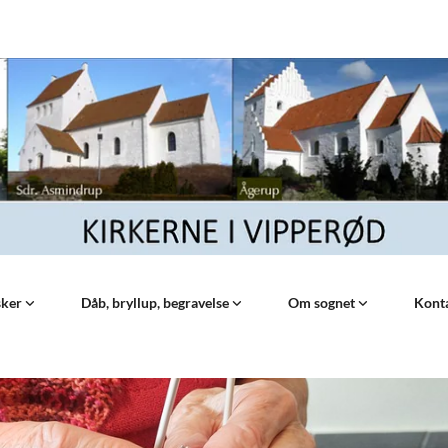
sker
Dåb, bryllup, begravelse
Om sognet
Kont