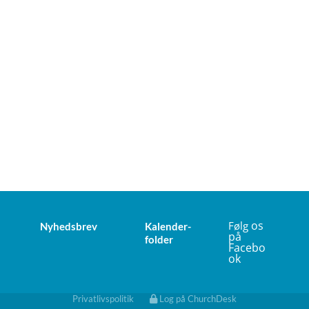
os
Følg
Nyhedsbrev
Kalender-
på
folder
Facebo
ok
Privatlivspolitik
Log på ChurchDesk