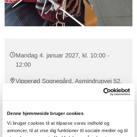
Mandag 4. januar 2027, kl. 10:00 -
12:00
Vipperød Sognegård, Asmindrupvej 52,
4390 Vipperød
Denne hjemmeside bruger cookies
I Vipperød sognegård starter hver uge med, at en lille
Vi bruger cookies til at tilpasse vores indhold og
flok glade håndarbejdskvinder (Hattedamerne)
annoncer, til at vise dig funktioner til sociale medier og til