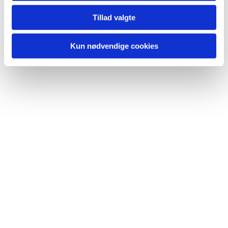
Du vil måske også kunne lide...
Tillad valgte
Kun nødvendige cookies