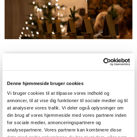
Fredag 1. januar 2027, kl. 16:00
Denne hjemmeside bruger cookies
Ågerup kirke, Ågerupvej 79, 4390
Vi bruger cookies til at tilpasse vores indhold og
Vipperød
annoncer, til at vise dig funktioner til sociale medier og til
at analysere vores trafik. Vi deler også oplysninger om
din brug af vores hjemmeside med vores partnere inden
for sociale medier, annonceringspartnere og
Festlig nytårsgudstjeneste – efter gudstjenesten skåler
analysepartnere. Vores partnere kan kombinere disse
vi og ønsker hinanden godt nytår.
data med andre oplysninger, du har givet dem, eller som