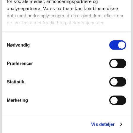
for sociale medier, annonceringspartnere og
analysepartnere. Vores partnere kan kombinere disse
data med andre oplysninger, du har givet dem, eller som
de har indsamlet fra din brug af deres tjenester.
S
Nødvendig
a
m
t
Præferencer
y
k
k
Statistik
e
v
Marketing
a
l
g
Vis detaljer