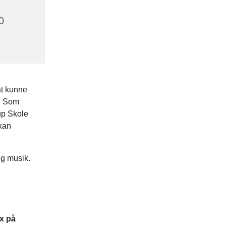
0
at kunne
r. Som
up Skole
kan
ig musik.
x på