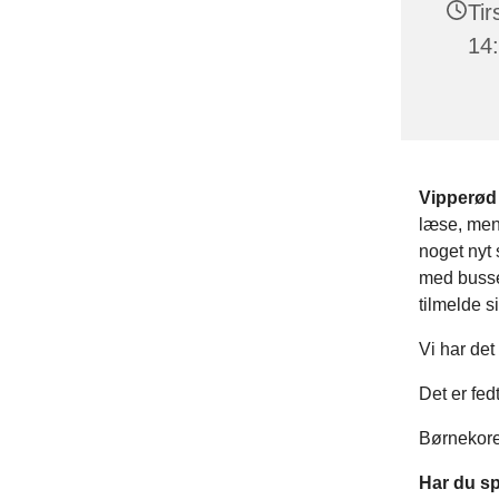
Tir
14
Vipperød
læse, men
noget nyt 
med busse
tilmelde s
Vi har det
Det er fed
Børnekore
Har du sp