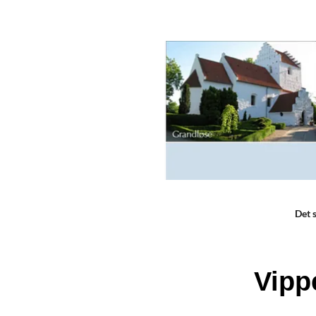
Det 
Vipp