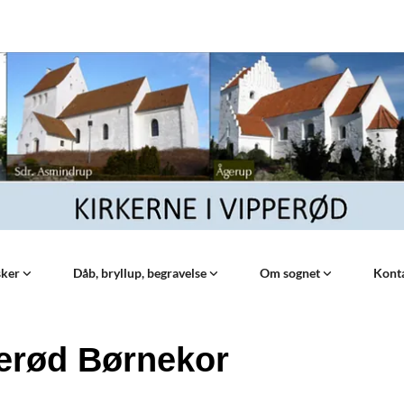
sker
Dåb, bryllup, begravelse
Om sognet
Kont
erød Børnekor