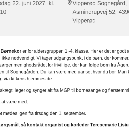
sdag 22. juni 2027, kl.
Vipperød Sognegård,
:10
Asmindrupvej 52, 439
Vipperød
 Børnekor
er for aldersgruppen 1.-4. klasse. Her er det er godt 
 ikke nødvendigt. Vi tager udgangspunkt i de børn, der komme
sørger menighedsrådet for frivillige, der kan følge børn fra Åger
n til Sognegården. Du kan være med uanset hvor du bor. Man 
ig via kirkens hjemmeside.
 skægt, leger og synger alt fra MGP til børnesange og flerstemm
t at være med.
t mødes igen fra tirsdag den 1. september.
ørgsmål, så kontakt organist og korleder Teresemarie Lisiu