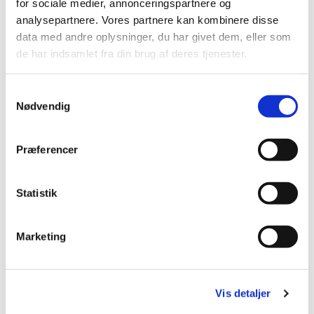
for sociale medier, annonceringspartnere og
analysepartnere. Vores partnere kan kombinere disse
data med andre oplysninger, du har givet dem, eller som
de har indsamlet fra din brug af deres tjenester.
S
Nødvendig
a
m
t
Præferencer
y
k
k
Statistik
e
v
Marketing
a
l
g
Vis detaljer