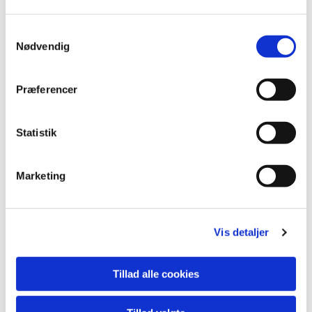
S
Nødvendig
a
m
t
Præferencer
y
k
k
Statistik
e
v
Marketing
a
l
g
Vis detaljer
Tillad alle cookies