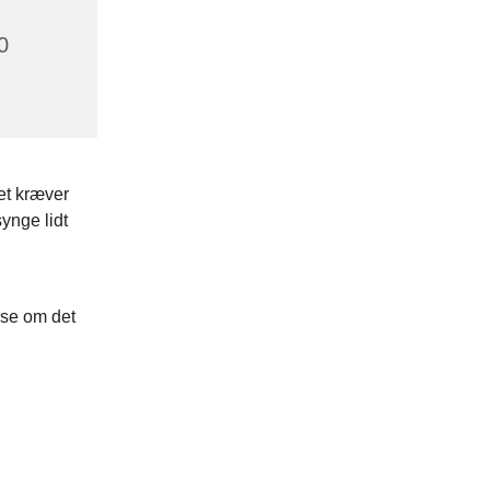
0
et kræver
ynge lidt
 se om det