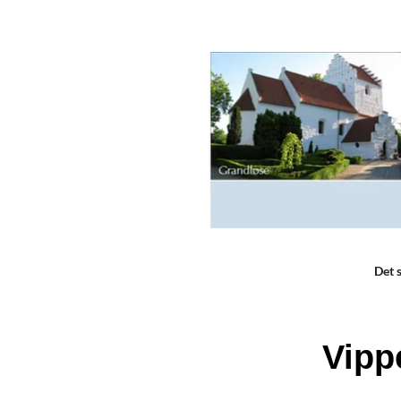
Det 
Vipp