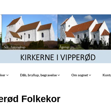
sker
Dåb, bryllup, begravelse
Om sognet
Kont
erød Folkekor