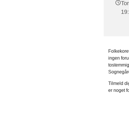
Tor
19:
Folkekoret
ingen foru
tostemmigt
Sognegår
Tilmeld di
er noget fo