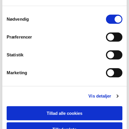
S
Nødvendig
a
m
t
Præferencer
y
k
k
Statistik
e
v
Marketing
a
l
g
Vis detaljer
Tillad alle cookies