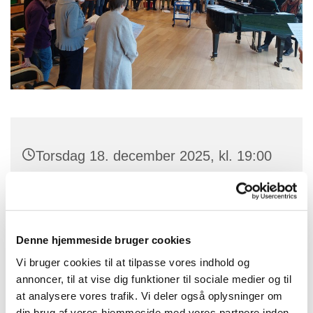
Torsdag 18. december 2025, kl. 19:00
- 21:00
Vipperød Sognegård, Asmindrupvej 52,
4390 Vipperød
Denne hjemmeside bruger cookies
Vi bruger cookies til at tilpasse vores indhold og
annoncer, til at vise dig funktioner til sociale medier og til
at analysere vores trafik. Vi deler også oplysninger om
Folkekoret er et rigtigt hyggekor med sang og musik
din brug af vores hjemmeside med vores partnere inden