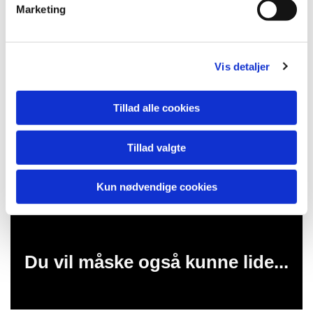
Marketing
a
l
g
Vis detaljer
Tillad alle cookies
Tillad valgte
Kun nødvendige cookies
Du vil måske også kunne lide...