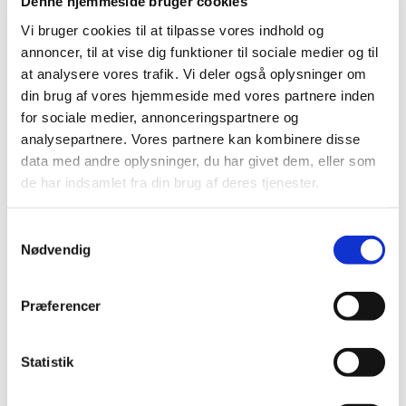
Denne hjemmeside bruger cookies
Vipperød Kammerkor er et nyligt oprettet kor (SATB),
som synger både a cappella-værker og værker for kor
Vi bruger cookies til at tilpasse vores indhold og
og orkester. Vi har i december 2025 opført Händels
annoncer, til at vise dig funktioner til sociale medier og til
Messias og i 2026 bliver det store projekt at synge
at analysere vores trafik. Vi deler også oplysninger om
Mozarts Requiem. Det er gratis at synge i koret, som
din brug af vores hjemmeside med vores partnere inden
øver tirsdage kl. 19.00-21.00 i Sognegården. Koret
for sociale medier, annonceringspartnere og
ledes af Teresemarie Lisiux, som er organist hos
analysepartnere. Vores partnere kan kombinere disse
Kirkerne i Vipperød.
data med andre oplysninger, du har givet dem, eller som
de har indsamlet fra din brug af deres tjenester.
Du er velkommen til at henvende dig til Teresemarie
på tml@km.dk hvis det kunne være noget for dig. Koret
S
begynder prøver igen tirsdag den 13. januar. Der er en
Nødvendig
a
mindre optagelsesprøve. Man skal kunne synge og
m
følge en node. Bladsang er ikke nødvendigt, men en
t
Præferencer
fordel.
y
k
k
Statistik
e
v