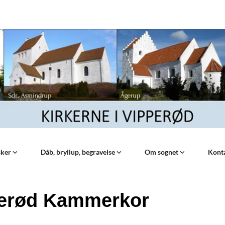
sker
Dåb, bryllup, begravelse
Om sognet
Kont
erød Kammerkor