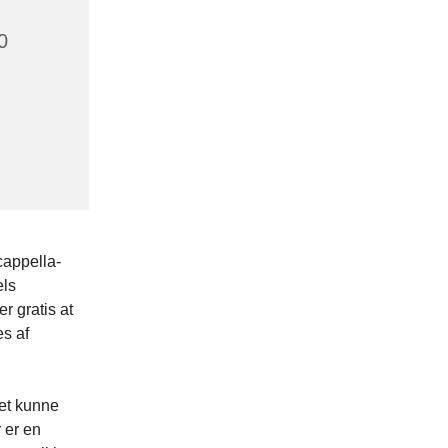
0
cappella-
els
r gratis at
es af
et kunne
 er en