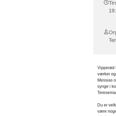
Tir
19
Org
Ter
Vipperød 
værker og 
Messias og
synge i ko
Teresemari
Du er vel
være noget