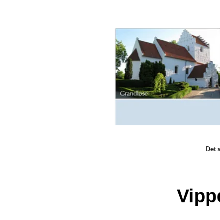
Det 
Vipp