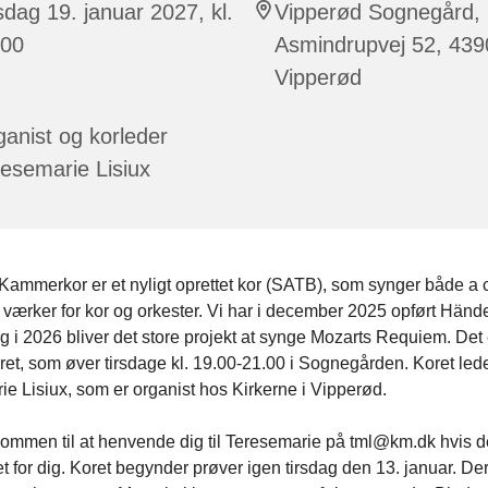
sdag 19. januar 2027, kl.
Vipperød Sognegård,
:00
Asmindrupvej 52, 439
Vipperød
anist og korleder
esemarie Lisiux
Kammerkor er et nyligt oprettet kor (SATB), som synger både a 
værker for kor og orkester. Vi har i december 2025 opført Händ
 i 2026 bliver det store projekt at synge Mozarts Requiem. Det e
ret, som øver tirsdage kl. 19.00-21.00 i Sognegården. Koret led
e Lisiux, som er organist hos Kirkerne i Vipperød.
kommen til at henvende dig til Teresemarie på tml@km.dk hvis d
 for dig. Koret begynder prøver igen tirsdag den 13. januar. Der