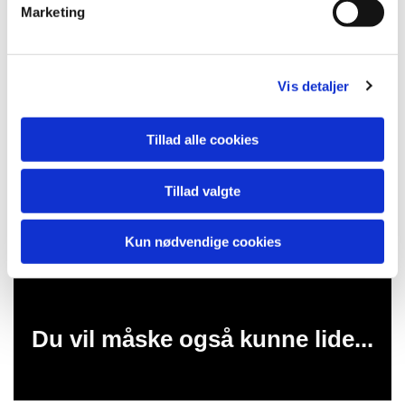
Marketing
a
l
g
Vis detaljer
Tillad alle cookies
Tillad valgte
Kun nødvendige cookies
Du vil måske også kunne lide...