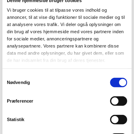
Denne hjemmeside bruger cookies
Vipperød Kammerkor er et nyligt oprettet kor (SATB),
som synger både a cappella-værker og værker for kor
Vi bruger cookies til at tilpasse vores indhold og
og orkester. Vi har i december 2025 opført Händels
annoncer, til at vise dig funktioner til sociale medier og til
Messias og i 2026 bliver det store projekt at synge
at analysere vores trafik. Vi deler også oplysninger om
Mozarts Requiem. Det er gratis at synge i koret, som
din brug af vores hjemmeside med vores partnere inden
øver tirsdage kl. 19.00-21.00 i Sognegården. Koret
for sociale medier, annonceringspartnere og
ledes af Teresemarie Lisiux, som er organist hos
analysepartnere. Vores partnere kan kombinere disse
Kirkerne i Vipperød.
data med andre oplysninger, du har givet dem, eller som
de har indsamlet fra din brug af deres tjenester.
Du er velkommen til at henvende dig til Teresemarie
på tml@km.dk hvis det kunne være noget for dig. Koret
S
begynder prøver igen tirsdag den 13. januar. Der er en
Nødvendig
a
mindre optagelsesprøve. Man skal kunne synge og
m
følge en node. Bladsang er ikke nødvendigt, men en
t
Præferencer
fordel.
y
k
k
Statistik
e
v