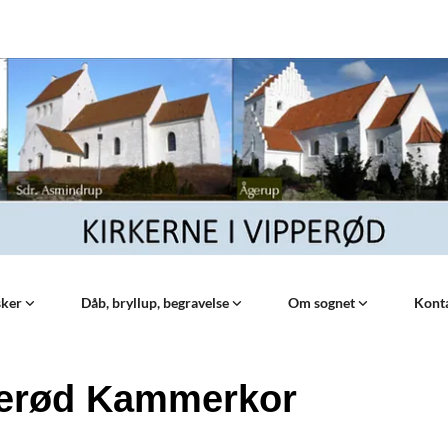
sker
Dåb, bryllup, begravelse
Om sognet
Kont
erød Kammerkor