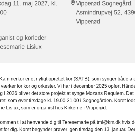
sdag 11. maj 2027, kl.
Vipperød Sognegård,
:00
Asmindrupvej 52, 439
Vipperød
anist og korleder
esemarie Lisiux
Kammerkor er et nyligt oprettet kor (SATB), som synger både a 
værker for kor og orkester. Vi har i december 2025 opført Händ
 i 2026 bliver det store projekt at synge Mozarts Requiem. Det e
ret, som øver tirsdage kl. 19.00-21.00 i Sognegården. Koret led
e Lisiux, som er organist hos Kirkerne i Vipperød.
kommen til at henvende dig til Teresemarie på tml@km.dk hvis d
 for dig. Koret begynder prøver igen tirsdag den 13. januar. Der