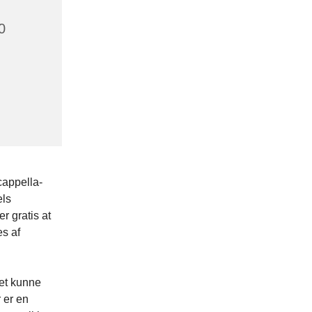
0
cappella-
els
r gratis at
es af
et kunne
 er en