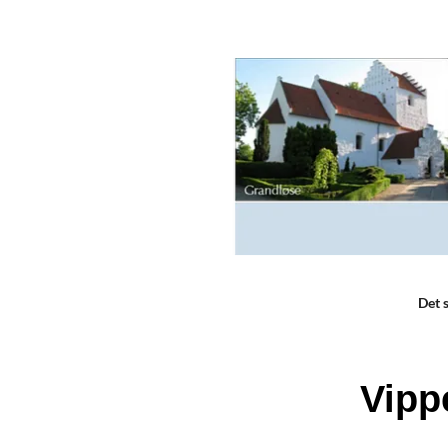
Det 
Vipp