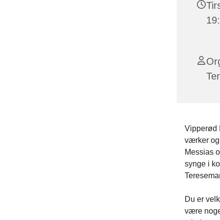
Tir
19
Org
Ter
Vipperød 
værker og 
Messias og
synge i ko
Teresemari
Du er vel
være noget